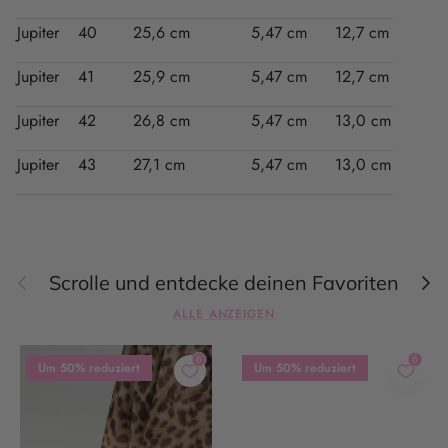
Jupiter
40
25,6 cm
5,47 cm
12,7 cm
Jupiter
41
25,9 cm
5,47 cm
12,7 cm
Jupiter
42
26,8 cm
5,47 cm
13,0 cm
Jupiter
43
27,1 cm
5,47 cm
13,0 cm
Vorherige
Näc
Scrolle und entdecke deinen Favoriten
ALLE ANZEIGEN
Um 50% reduziert
Um 50% reduziert