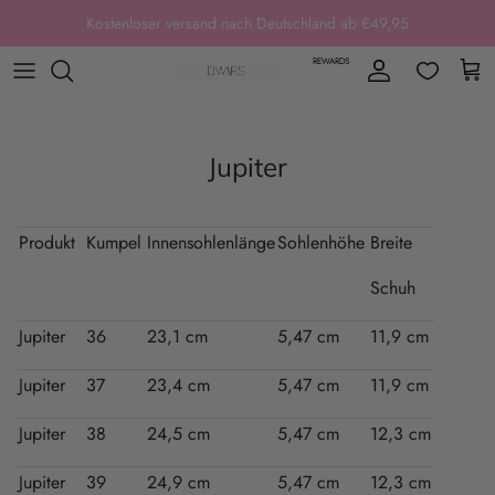
Direkt zum Inhalt
Kostenloser versand nach Deutschland ab €49,95
REWARDS
Konto
Ein
Jupiter
Produkt
Kumpel
Innensohlenlänge
Sohlenhöhe
Breite
Schuh
Jupiter
36
23,1 cm
5,47 cm
11,9 cm
Jupiter
37
23,4 cm
5,47 cm
11,9 cm
Jupiter
38
24,5 cm
5,47 cm
12,3 cm
Jupiter
39
24,9 cm
5,47 cm
12,3 cm