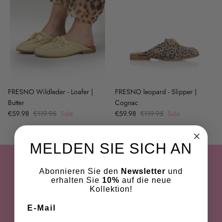
FRESNO Wildleder - Loafer |
FRESNO leopard - Slipper |
Butter
Cognac
€59.98
€119.95
Sale
€59.98
€119.95
Sale
MELDEN SIE SICH AN
Abonnieren Sie den
Newsletter
und
Kontakt
erhalten Sie
10%
auf die neue
Kollektion!
E-Mail