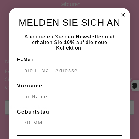
Retouren
MELDEN SIE SICH AN
Punkte speichern
Abonnieren Sie den
Newsletter
und
erhalten Sie
10%
auf die neue
Kollektion!
E-Mail
Newsletter
Erhalten Sie 10% Rabatt auf Ihre erste Bestellung – melden
Sie sich für den Newsletter an und bleiben Sie über Aktionen
Vorname
und neue Kollektionen informiert!
Geburtstag
ABONNIEREN