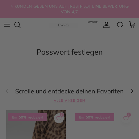
Direkt zum Inhalt
⭐ KUNDEN GEBEN UNS AUF
TRUSTPILOT
EINE BEWERTUNG
VON 4,7.
REWARDS
Konto
Ein
Passwort festlegen
Vorherige
Näc
Scrolle und entdecke deinen Favoriten
ALLE ANZEIGEN
Um 50% reduziert
Um 50% reduziert