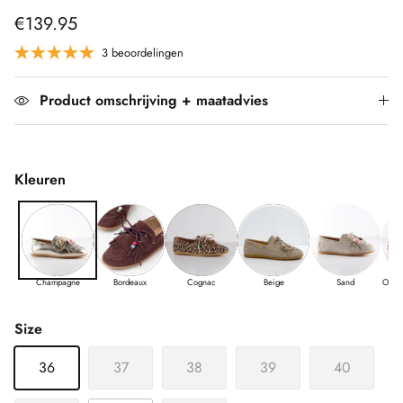
€139.95
3 beoordelingen
Product omschrijving + maatadvies
Kleuren
Champagne
Bordeaux
Cognac
Beige
Sand
Off 
Size
36
37
38
39
40