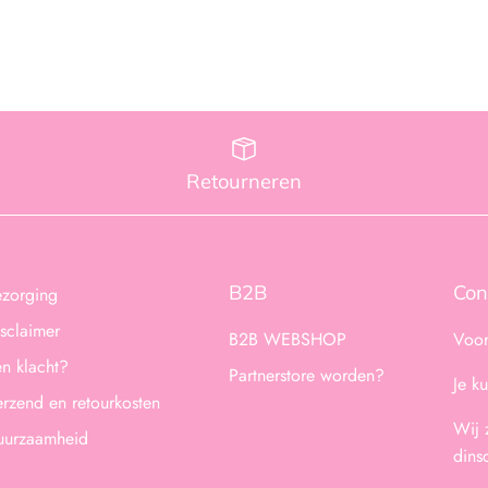
Retourneren
B2B
Con
ezorging
sclaimer
B2B WEBSHOP
Voor
n klacht?
Partnerstore worden?
Je k
rzend en retourkosten
Wij 
uurzaamheid
dins