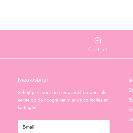
Contact
Nieuwsbrief
B
Di
Schrijf je in voor de nieuwsbrief en wees als
eerste op de hoogte van nieuwe collecties en
Ee
kortingen!
Ve
D