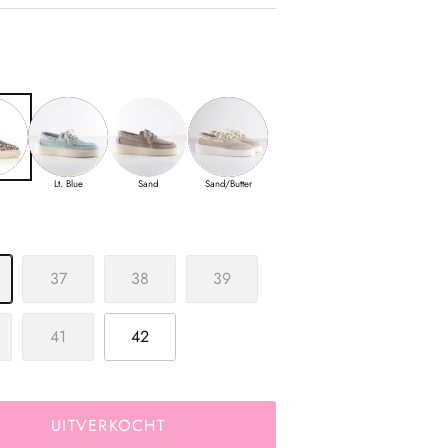
Lt. Blue
Sand
Sand/Butter
37
38
39
41
42
UITVERKOCHT