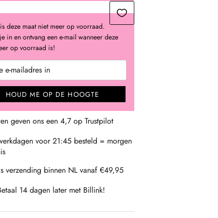
is deze maat niet meer op voorraad.
 je in en ontvang een e-mail wanneer deze
er op voorraad is!
HOUD ME OP DE HOOGTE
ten geven ons een 4,7 op Trustpilot
erkdagen voor 21:45 besteld = morgen
is
is verzending binnen NL vanaf €49,95
Betaal 14 dagen later met Billink!