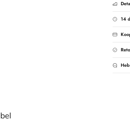
Deta
14 
Koop
Ret
Heb
bel