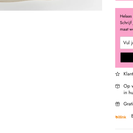
Helaas 
Schrijf
maat we
Klan
Op w
in hu
Grat