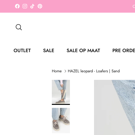
Ga naar inhoud
O
Facebook
Instagram
TikTok
Pinterest
Zoeken
OUTLET
SALE
SALE OP MAAT
PRE ORD
Home
HAZEL leopard - Loafers | Sand