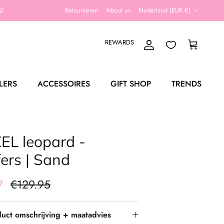
Land/Regio
!
Retourneren
About us
Nederland (EUR €)
REWARDS
Account
Winkelwagen
LERS
ACCESSOIRES
GIFT SHOP
TRENDS
EL leopard -
ers | Sand
97
€129.95
uct omschrijving + maatadvies