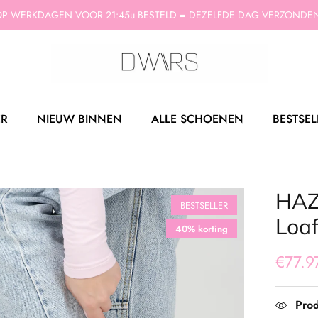
P WERKDAGEN VOOR 21:45u BESTELD = DEZELFDE DAG VERZONDEN
ER
NIEUW BINNEN
ALLE SCHOENEN
BESTSEL
HAZ
BESTSELLER
Loaf
40% korting
€77.
Prod