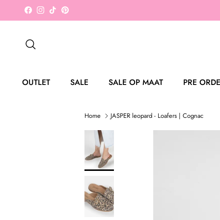
Ga naar inhoud
Facebook
Instagram
TikTok
Pinterest
Zoeken
OUTLET
SALE
SALE OP MAAT
PRE ORD
Home
JASPER leopard - Loafers | Cognac