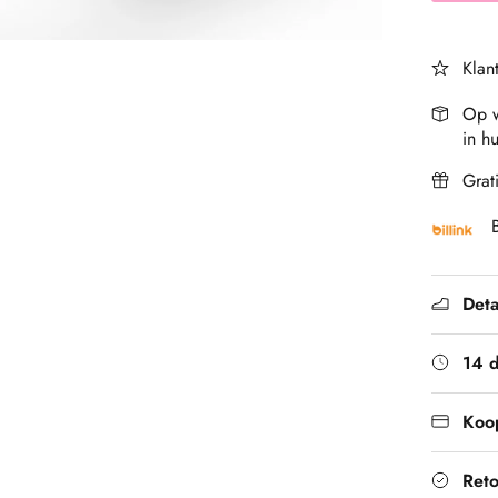
Klan
Op w
in hu
Grat
Deta
14 
Koop
Ret