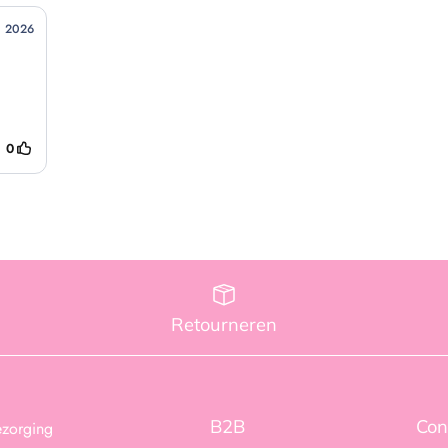
Retourneren
B2B
Con
ezorging