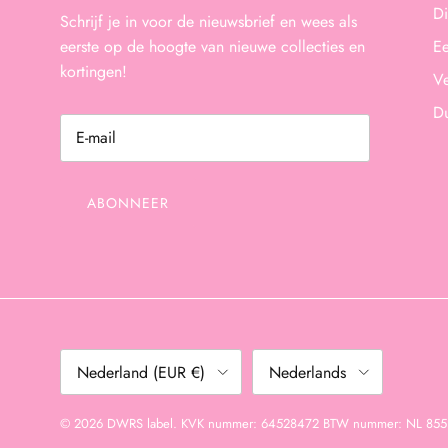
Di
Schrijf je in voor de nieuwsbrief en wees als
eerste op de hoogte van nieuwe collecties en
Ee
kortingen!
Ve
D
ABONNEER
Land/Regio
Taal
Nederland (EUR €)
Nederlands
© 2026
DWRS label
.
KVK nummer: 64528472 BTW nummer: NL 855