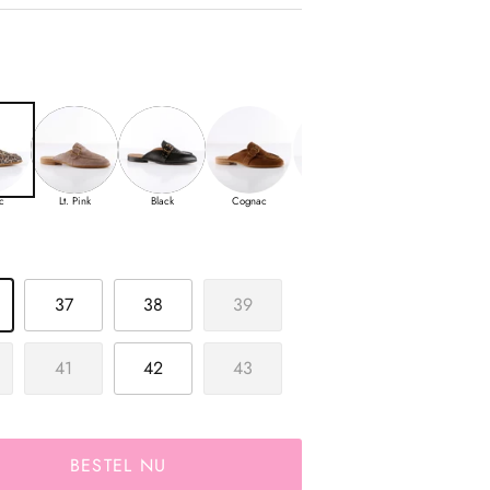
c
Lt. Pink
Black
Cognac
Pink
Cognac
37
38
39
41
42
43
BESTEL NU