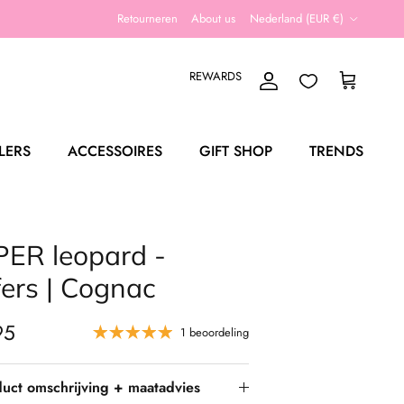
Land/Regio
Retourneren
About us
Nederland (EUR €)
REWARDS
Account
Winkelwagen
LERS
ACCESSOIRES
GIFT SHOP
TRENDS
PER leopard -
ers | Cognac
95
1 beoordeling
uct omschrijving + maatadvies