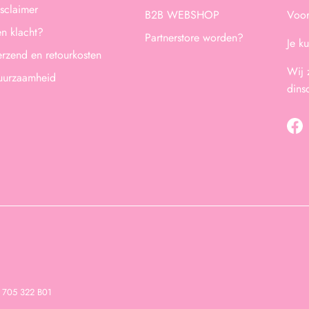
sclaimer
B2B WEBSHOP
Voor
n klacht?
Partnerstore worden?
Je k
rzend en retourkosten
Wij 
uurzaamheid
dins
Fa
 705 322 B01