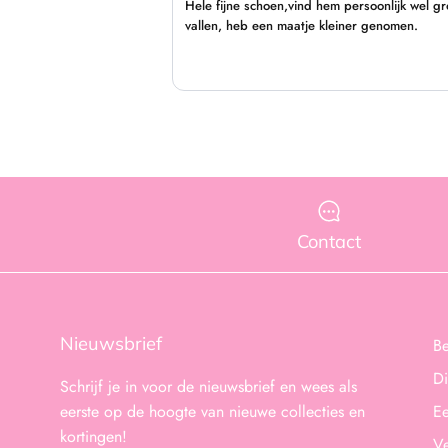
Contact
Nieuwsbrief
B
Di
Schrijf je in voor de nieuwsbrief en wees als
eerste op de hoogte van nieuwe collecties en
Ee
kortingen!
Ve