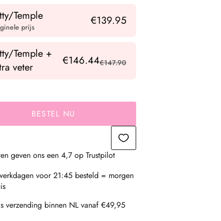
tty/Temple
€139.95
ginele prijs
tty/Temple +
€146.44
€147.90
tra veter
BESTEL NU
ten geven ons een 4,7 op Trustpilot
erkdagen voor 21:45 besteld = morgen
is
is verzending binnen NL vanaf €49,95