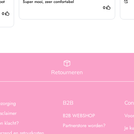
Retourneren
B2B
Con
ezorging
sclaimer
B2B WEBSHOP
Voor
n klacht?
Partnerstore worden?
Je k
rzend en retourkosten