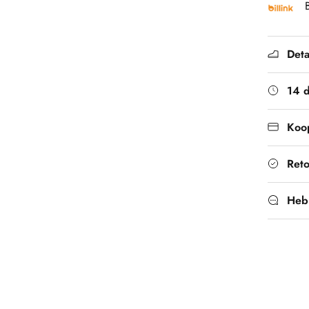
Deta
14 
Koop
Ret
Heb