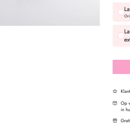
La
Ori
La
ex
Klan
Op w
in hu
Grat