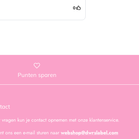
Punten sparen
tact
 vragen kun je contact opnemen met onze klantenservice.
unt ons een e-mail sturen naar
webshop@dwrslabel.com