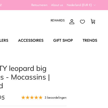
Land/Regio
!
Retourneren
About us
Nederland (EUR €)
REWARDS
Account
Winkelwagen
LERS
ACCESSOIRES
GIFT SHOP
TRENDS
Y leopard big
s - Mocassins |
d
95
3 beoordelingen