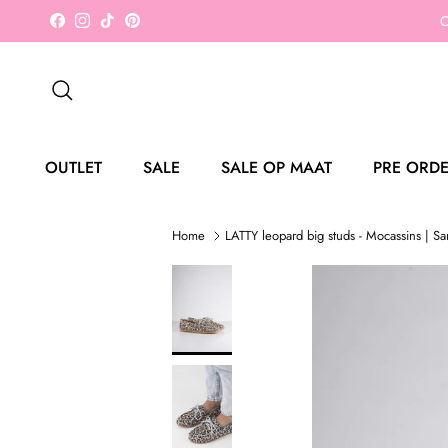
Ga naar inhoud
O
Facebook
Instagram
TikTok
Pinterest
Zoeken
OUTLET
SALE
SALE OP MAAT
PRE ORD
Home
LATTY leopard big studs - Mocassins | S