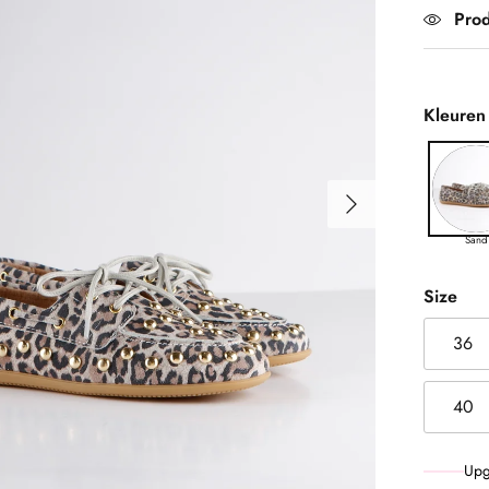
Prod
Kleuren
Volgende
Sand
Size
36
40
Upg