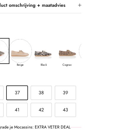
uct omschrijving + maatadvies
Beige
Black
Cognac
Dark Brown
Cognac/IOff white
37
38
39
41
42
43
rade je Mocassins: EXTRA VETER DEAL