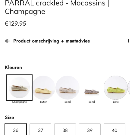
PARRAL crackled - Mocassins |
Champagne
€129.95
Product omschrijving + maatadvies
Kleuren
Champagne
Butter
Sand
Sand
Lime
Size
36
37
38
39
40