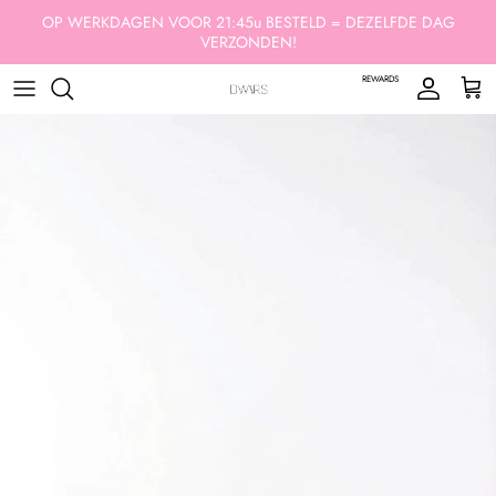
Ga naar inhoud
OP WERKDAGEN VOOR 21:45u BESTELD = DEZELFDE DAG
VERZONDEN!
REWARDS
Account
Win