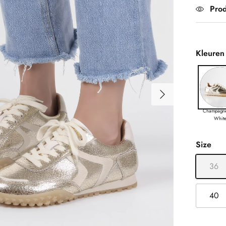
Prod
Kleuren
Volgende
Champagn
Whit
Size
36
40