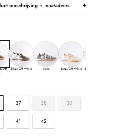
uct omschrijving + maatadvies
e/Off
Silver/Off White
Sand
Butter/Off White
Sand/Champagne
e
37
38
39
41
42