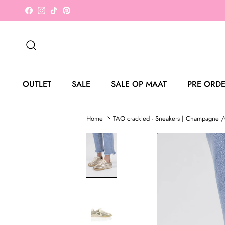
Ga naar inhoud
Facebook
Instagram
TikTok
Pinterest
Zoeken
OUTLET
SALE
SALE OP MAAT
PRE ORD
Home
TAO crackled - Sneakers | Champagne /