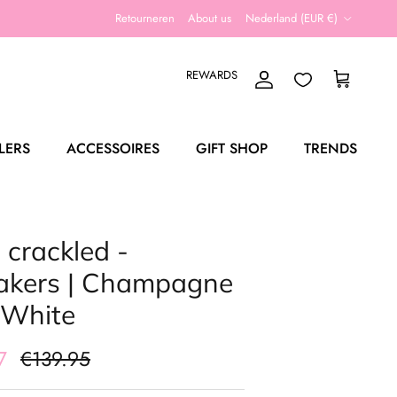
Land/Regio
Retourneren
About us
Nederland (EUR €)
REWARDS
Account
Winkelwagen
LERS
ACCESSOIRES
GIFT SHOP
TRENDS
crackled -
akers | Champagne
 White
97
€139.95