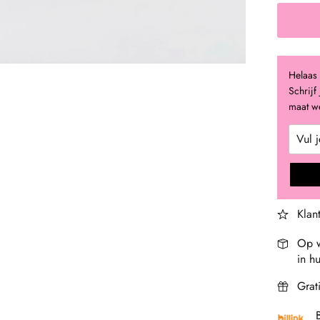
Helaas 
Schrijf
maat we
Klan
Op w
in hu
Grat