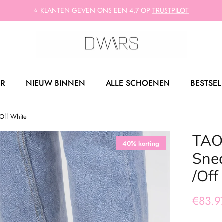
⭐ KLANTEN GEVEN ONS EEN 4,7 OP
TRUSTPILOT
ER
NIEUW BINNEN
ALLE SCHOENEN
BESTSEL
Off White
TAO 
40% korting
Sne
/Off
€83.