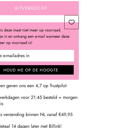
UITVERKOCHT
is deze maat niet meer op voorraad.
 je in en ontvang een e-mail wanneer deze
er op voorraad is!
HOUD ME OP DE HOOGTE
ten geven ons een 4,7 op Trustpilot
erkdagen voor 21:45 besteld = morgen
is
is verzending binnen NL vanaf €49,95
Betaal 14 dagen later met Billink!