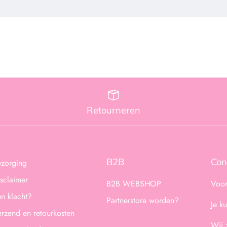
Retourneren
B2B
Con
ezorging
sclaimer
B2B WEBSHOP
Voor
n klacht?
Partnerstore worden?
Je k
rzend en retourkosten
Wij 