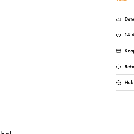
Deta
14 
Koop
Ret
Heb