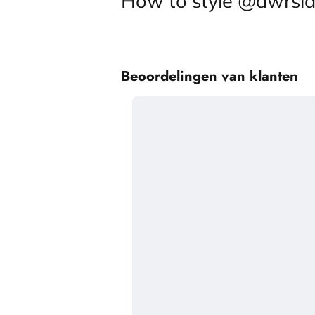
How to style @dwrsla