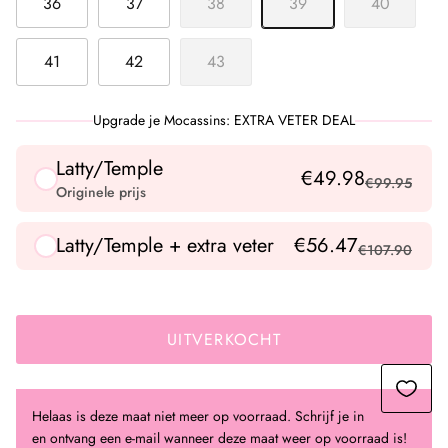
36
37
38
39
40
41
42
43
Upgrade je Mocassins: EXTRA VETER DEAL
Latty/Temple
€49.98
€99.95
Originele prijs
Latty/Temple + extra veter
€56.47
€107.90
UITVERKOCHT
Helaas is deze maat niet meer op voorraad. Schrijf je in
en ontvang een e-mail wanneer deze maat weer op voorraad is!