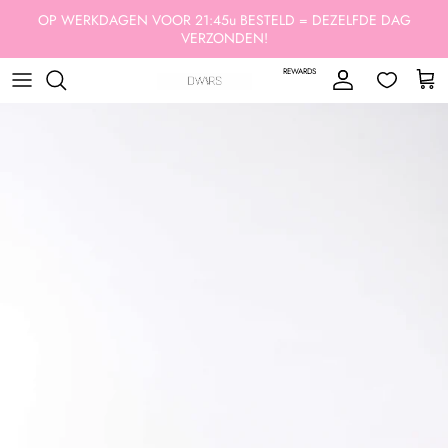
Ga naar inhoud
OP WERKDAGEN VOOR 21:45u BESTELD = DEZELFDE DAG
VERZONDEN!
REWARDS
Account
Win