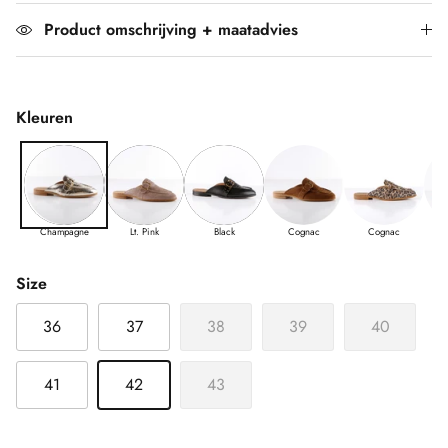
Product omschrijving + maatadvies
Kleuren
Champagne
Lt. Pink
Black
Cognac
Cognac
Size
36
37
38
39
40
41
42
43