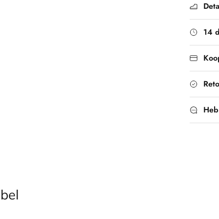
Deta
14 
Koop
Ret
Heb
bel