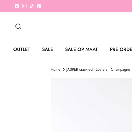
Ga naar inhoud
Facebook
Instagram
TikTok
Pinterest
Zoeken
OUTLET
SALE
SALE OP MAAT
PRE ORD
Home
JASPER crackled - Loafers | Champagne