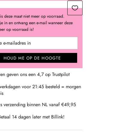
is deze maat niet meer op voorraad.
 je in en ontvang een e-mail wanneer deze
er op voorraad is!
HOUD ME OP DE HOOGTE
ten geven ons een 4,7 op Trustpilot
erkdagen voor 21:45 besteld = morgen
is
is verzending binnen NL vanaf €49,95
Betaal 14 dagen later met Billink!