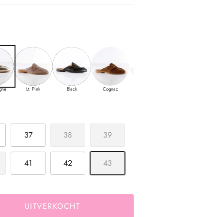
gne
Lt. Pink
Black
Cognac
Cognac
Pink
37
38
39
41
42
43
UITVERKOCHT