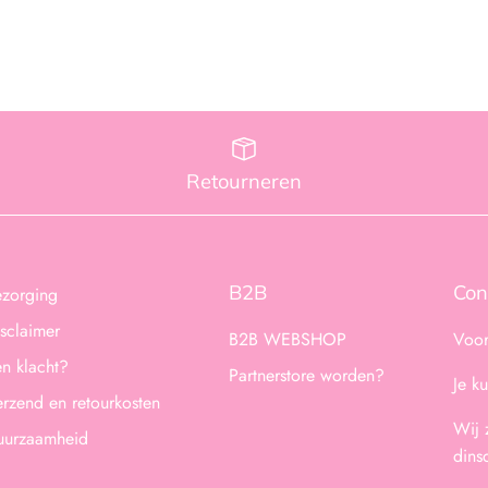
Retourneren
B2B
Con
ezorging
sclaimer
B2B WEBSHOP
Voor
n klacht?
Partnerstore worden?
Je k
rzend en retourkosten
Wij 
uurzaamheid
dins