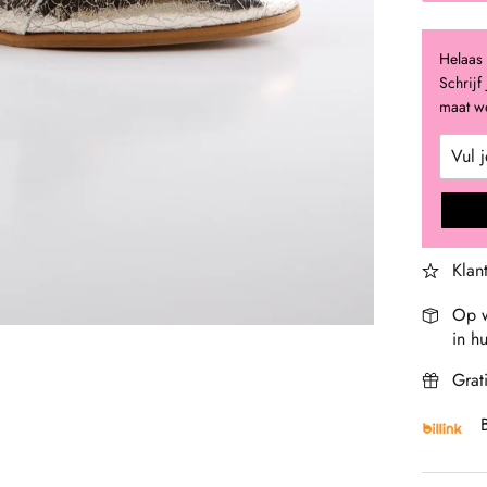
Helaas 
Schrijf
maat we
Klan
Op w
in hu
Grat