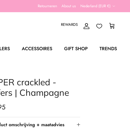
Land/Regio
Retourneren
About us
Nederland (EUR €)
REWARDS
Account
Winkelwagen
LERS
ACCESSOIRES
GIFT SHOP
TRENDS
ER crackled -
fers | Champagne
95
uct omschrijving + maatadvies