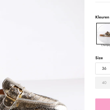
Kleuren
Champa
Size
36
40