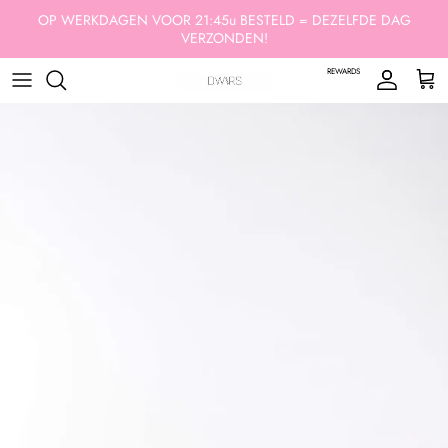
Ga naar inhoud
OP WERKDAGEN VOOR 21:45u BESTELD = DEZELFDE DAG
VERZONDEN!
REWARDS
Account
Win