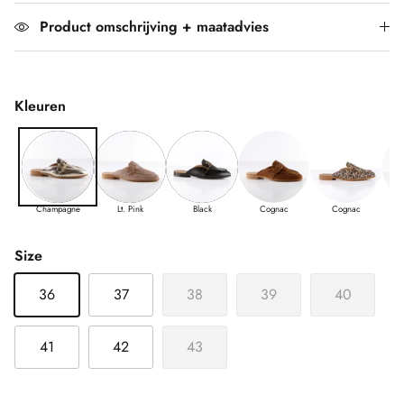
Product omschrijving + maatadvies
Kleuren
Champagne
Lt. Pink
Black
Cognac
Cognac
Size
36
37
38
39
40
41
42
43